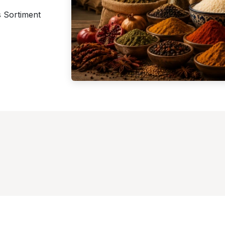
es Sortiment
her Service